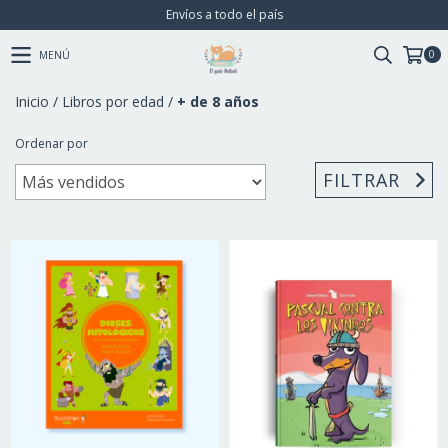
Envíos a todo el país
0
MENÚ
Inicio
/
Libros por edad
/
+ de 8 años
Ordenar por
FILTRAR