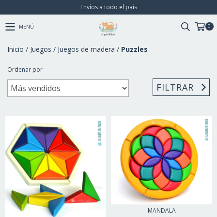
Envíos a todo el país
0
MENÚ
Inicio
/
Juegos
/
Juegos de madera
/
Puzzles
Ordenar por
FILTRAR
MANDALA