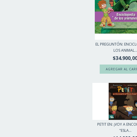
EL PREGUNTÓN: ENCICL
LOS ANIMAL..
$34.900,0
PETIT EN: ¡VOY A ENC
"ESLA...