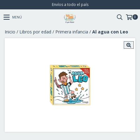
Envíos a todo el país
0
MENÚ
Inicio
/
Libros por edad
/
Primera infancia
/
Al agua con Leo