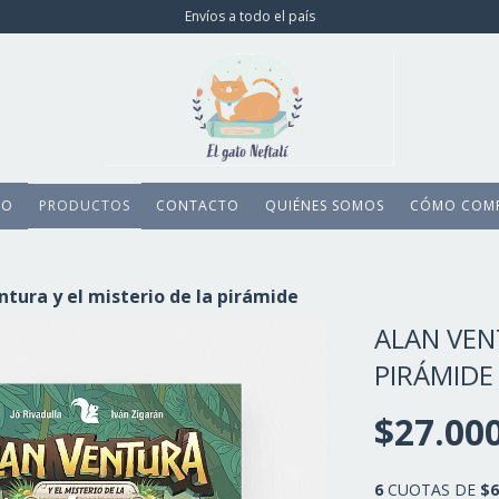
Envíos a todo el país
IO
PRODUCTOS
CONTACTO
QUIÉNES SOMOS
CÓMO COM
ntura y el misterio de la pirámide
ALAN VEN
PIRÁMIDE
$27.00
6
CUOTAS DE
$6