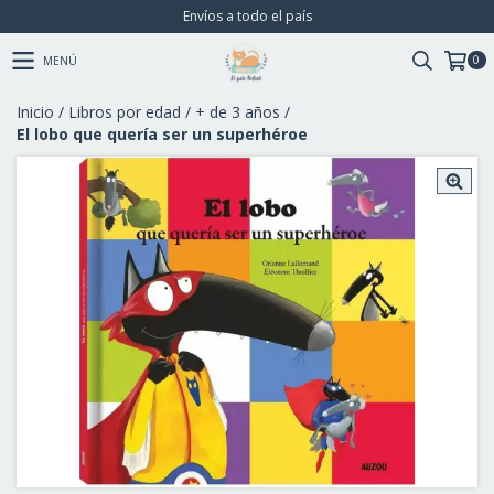
Envíos a todo el país
0
MENÚ
Inicio
/
Libros por edad
/
+ de 3 años
/
El lobo que quería ser un superhéroe