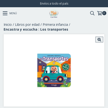
Envíos a todo el país
0
MENÚ
Inicio
/
Libros por edad
/
Primera infancia
/
Encastra y escucha : Los transportes