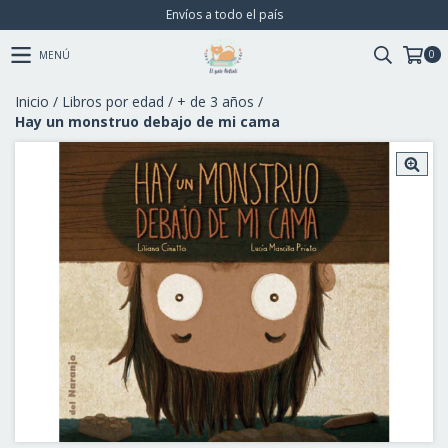
Envíos a todo el país
0
MENÚ
Inicio
/
Libros por edad
/
+ de 3 años
/
Hay un monstruo debajo de mi cama