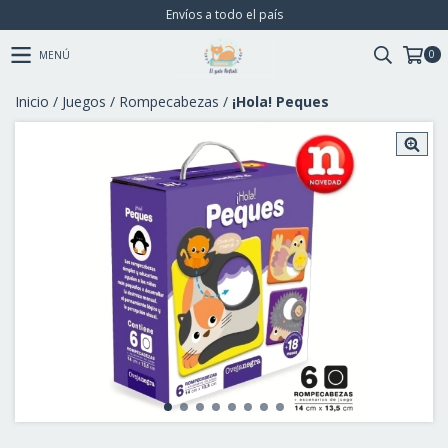
Envíos a todo el país
0
MENÚ
Inicio
/
Juegos
/
Rompecabezas
/
¡Hola! Peques