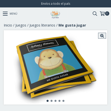
Envíos a todo el país
0
MENÚ
Inicio
/
Juegos
/
Juegos literarios
/
Me gusta jugar