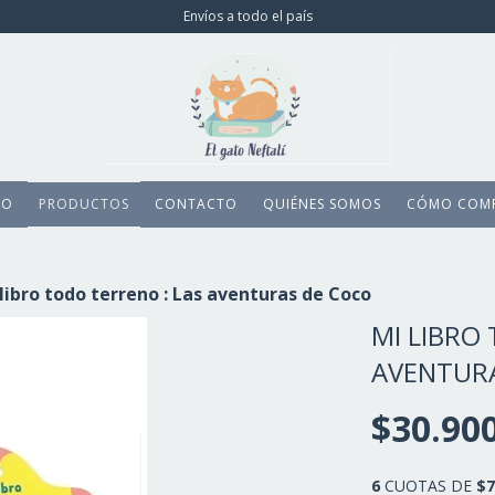
Envíos a todo el país
IO
PRODUCTOS
CONTACTO
QUIÉNES SOMOS
CÓMO COM
libro todo terreno : Las aventuras de Coco
MI LIBRO
AVENTUR
$30.90
6
CUOTAS DE
$7