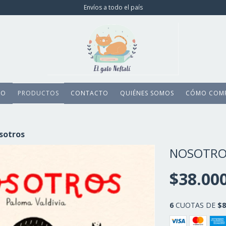
Envíos a todo el país
IO
PRODUCTOS
CONTACTO
QUIÉNES SOMOS
CÓMO COM
sotros
NOSOTRO
$38.00
6
CUOTAS DE
$8