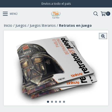
Envíos a todo el país
0
MENÚ
Inicio
/
Juegos
/
Juegos literarios
/
Retratos en juego