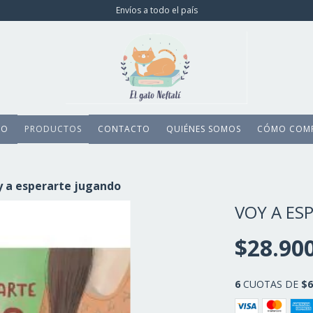
Envíos a todo el país
IO
PRODUCTOS
CONTACTO
QUIÉNES SOMOS
CÓMO COM
y a esperarte jugando
VOY A ES
$28.90
6
CUOTAS DE
$6