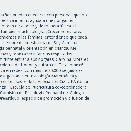
y niños puedan quedarse con personas que no
spectiva infantil, ayuda a que pongan en
tumbren de a poco y de manera lúdica. El
también mucha alegría. ¡Crecer no es tarea
ramientas a las familias, entendiendo que cada
ro siempre de nuestra mano. Soy Carolina
a perinatal y orientación en crianza. Me
ianza y promuevo infancias respetadas.
mitirme entrar a sus hogares! Carolina Mora es
 Diploma de Honor, y autora de ¡Teta, mamá!
va en redes, con más de 80.000 seguidores.
nvestigaciones en Psicología Matemática y
omité asesor de la Asociación Civil UPA (Unión
nza - Escuela de Puericultura co-coordinadora
 Comisión de Psicología Perinatal del Colegio
are&rdquo, espacio de promoción y difusión de