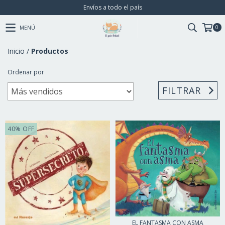
Envíos a todo el país
0
MENÚ
Inicio
/
Productos
Ordenar por
FILTRAR
40
%
OFF
EL FANTASMA CON ASMA