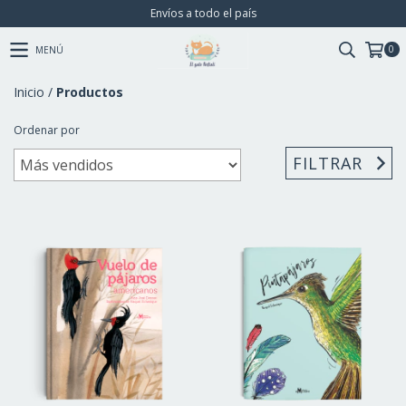
Envíos a todo el país
0
MENÚ
Inicio
/
Productos
Ordenar por
FILTRAR