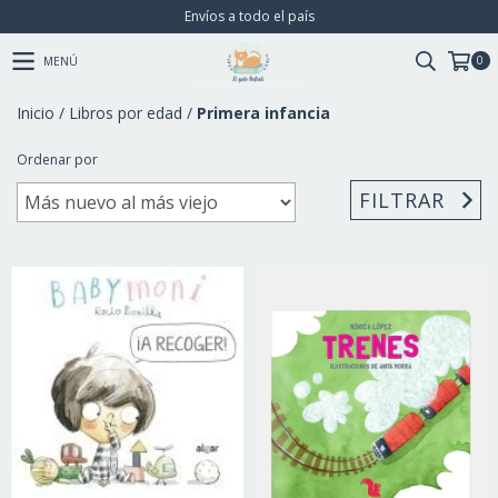
Envíos a todo el país
0
MENÚ
Inicio
/
Libros por edad
/
Primera infancia
Ordenar por
FILTRAR