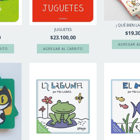
¡ QUÉ BIEN L
JUGUETES
$19.3
0
$23.100,00