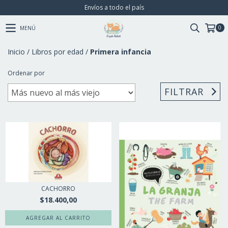
Envíos a todo el país
0
MENÚ
Inicio
/
Libros por edad
/
Primera infancia
Ordenar por
FILTRAR
CACHORRO
$18.400,00