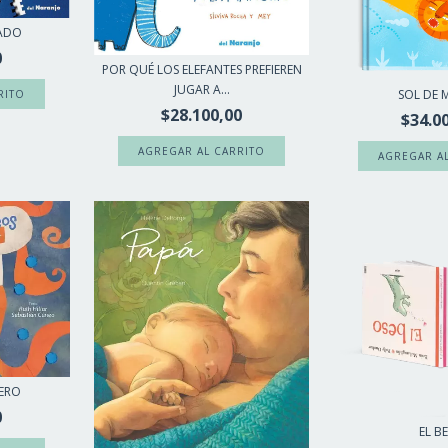
ADO
0
POR QUÉ LOS ELEFANTES PREFIEREN
JUGAR A...
SOL DE M
$28.100,00
$34.0
ERO
0
EL B